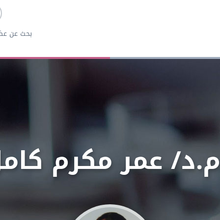
بحث عن عض
م.د/ عمر مكرم كام