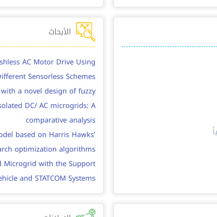
الأبحاث
shless AC Motor Drive Using
ifferent Sensorless Schemes
with a novel design of fuzzy
isolated DC/ AC microgrids: A
comparative analysis
ً
del based on Harris Hawks’
rch optimization algorithms
 Microgrid with the Support
 Vehicle and STATCOM Systems